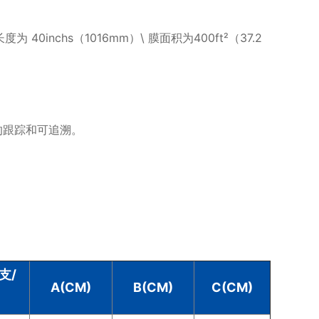
度为 40inchs（1016mm）\ 膜面积为400ft²（37.2
的跟踪和可追溯。
支/
A(CM)
B(CM)
C(CM)
）