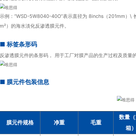
示例：“WSD-5W8040-40O”表示直径为 8inchs（201mm）\ 长
m²）的海水淡化反渗透膜元件。
■ 标签条形码
反渗透膜元件的条形码， 用于工厂对膜产品的生产过程及质量
■ 膜元件包装信息
数量（
膜元件规格
净重
毛重
箱