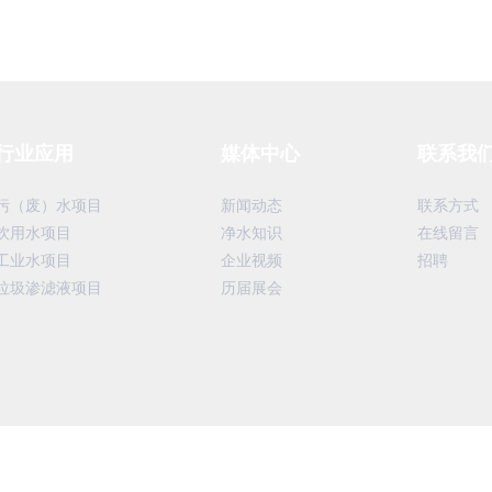
行业应用
媒体中心
联系我
污（废）水项目
新闻动态
联系方式
饮用水项目
净水知识
在线留言
工业水项目
企业视频
招聘
垃圾渗滤液项目
历届展会